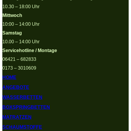
10.30 – 18:00 Uhr
Mittwoch
10:00 – 14:00 Uhr
Samstag
10.00 – 14:00 Uhr
Servicehotline / Montage
06421 – 682833
0173 –
3010609
HOME
ANGEBOTE
WASSERBETTEN
BOXSPRINGBETTEN
MATRATZEN
SCHAUMSTOFFE